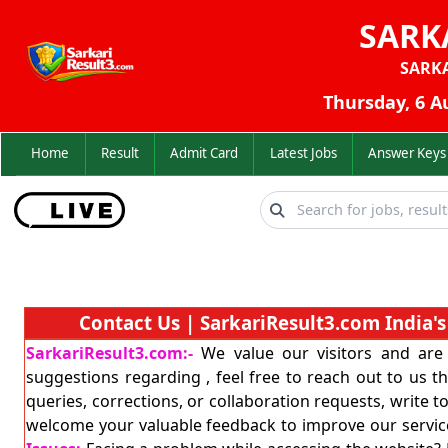
SARK
SARK
Thursday, 6 A
Home
Result
Admit Card
Latest Jobs
Answer K
Contact Us | SarkariResult3.com India's
SarkariResult3.com:-
We value our visitors and are 
suggestions regarding , feel free to reach out to us t
queries, corrections, or collaboration requests, write t
welcome your valuable feedback to improve our servic