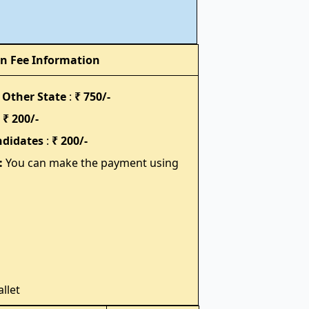
on Fee Information
 Other State
:
₹ 750/-
:
₹ 200/-
ndidates
:
₹ 200/-
:
You can make the payment using
llet