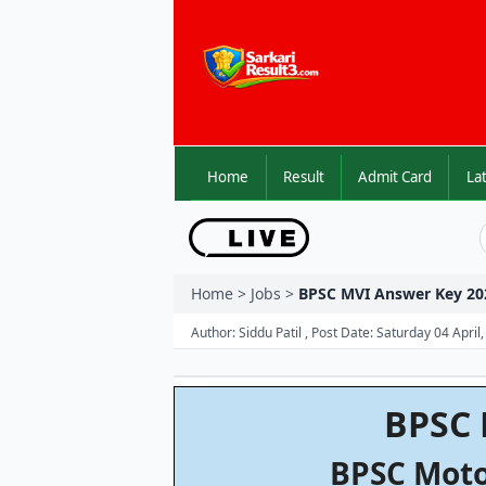
Home
Result
Admit Card
Home > Jobs >
BPSC MVI Answer Key 202
Author: Siddu Patil , Post Date: Saturday 04 Apri
BPSC 
BPSC Moto