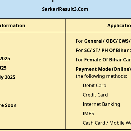
SarkariResult3.Com
nformation
Applicati
For
General/ OBC/ EWS/
For
SC/ ST/ PH Of Bihar
 2025
For
Female Of Bihar Ca
025
Payment Mode (Online)
the following methods:
ly 2025
Debit Card
Credit Card
Internet Banking
re Soon
IMPS
Cash Card / Mobile Wa