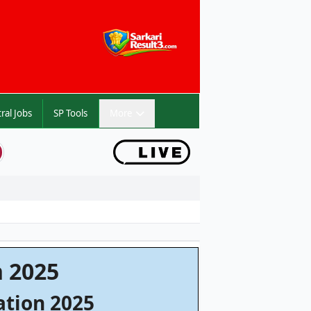
Central Jobs
SP Tools
More
Search
n 2025
ation 2025