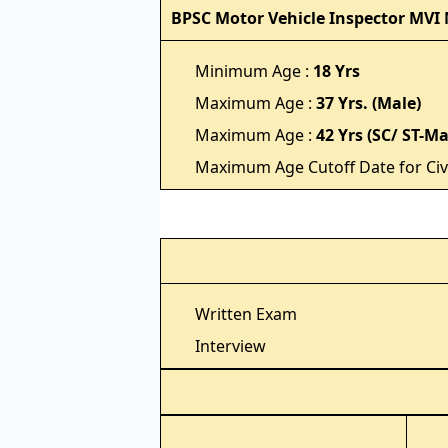
BPSC Motor Vehicle Inspector MVI N
Minimum Age :
18 Yrs
Maximum Age :
37 Yrs. (Male)
Maximum Age :
42 Yrs (SC/ ST-M
Maximum Age Cutoff Date for Civi
Written Exam
Interview