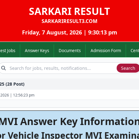
SARKARI RESULT
SARKARIRESULT3.COM
Friday, 7 August, 2026 | 9:30:13 pm
Latest Jobs
Answer Keys
Documents
Admission Form
5 (28 Post)
l, 2026 | 12:56:23 pm
MVI Answer Key Informatio
r Vehicle Inspector MVI Examin